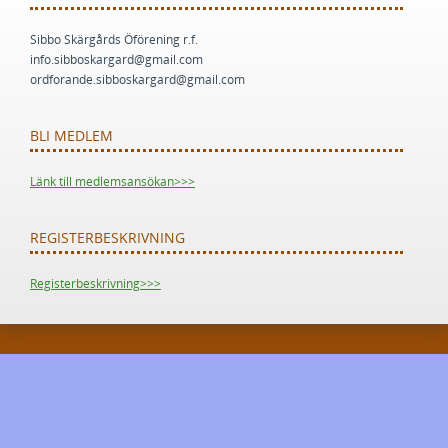
Sibbo Skärgårds Öförening r.f.
info.sibboskargard@gmail.com
ordforande.sibboskargard@gmail.com
BLI MEDLEM
Länk till medlemsansökan>>>
REGISTERBESKRIVNING
Registerbeskrivning>>>