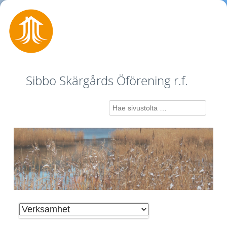
Sibbo Skärgårds Öförening r.f.
Search