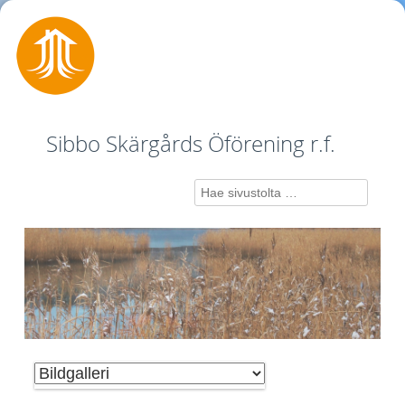
Sibbo Skärgårds Öförening r.f.
Search