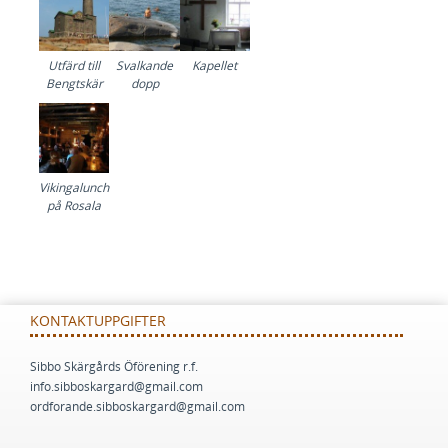
Utfärd till
Svalkande
Kapellet
Bengtskär
dopp
Vikingalunch
på Rosala
KONTAKTUPPGIFTER
Sibbo Skärgårds Öförening r.f.
info.sibboskargard@gmail.com
ordforande.sibboskargard@gmail.com