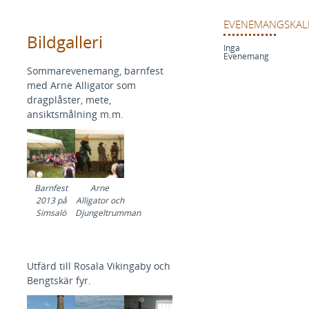
EVENEMANGSKAL
Bildgalleri
Inga
Evenemang
Sommarevenemang, barnfest
med Arne Alligator som
dragplåster, mete,
ansiktsmålning m.m.
Barnfest
Arne
2013 på
Alligator och
Simsalö
Djungeltrumman
Utfärd till Rosala Vikingaby och
Bengtskär fyr.