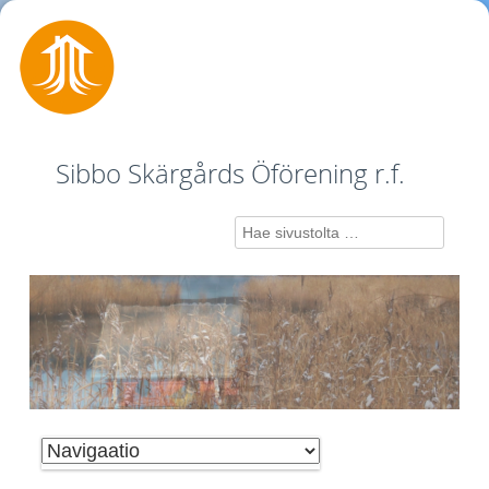
Sibbo Skärgårds Öförening r.f.
Search